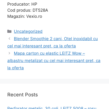
Producator: HP
Cod produs: DT528A
Magazin: Vexio.ro
Categories
Uncategorized
Blender Smoothie 2 cani, Otel inoxidabil cu
cel mai interesant pret, ca la oferta
Mapa carton cu elastic LEITZ Wow –
albastru metalizat cu cel mai interesant pret, ca
la oferta
Recent Posts
Perforator metalic, 30 coli, LEITZ 5008 – rosu