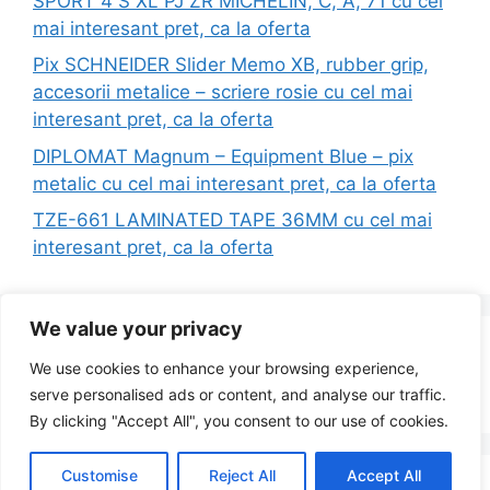
SPORT 4 S XL PJ ZR MICHELIN, C, A, 71 cu cel
mai interesant pret, ca la oferta
Pix SCHNEIDER Slider Memo XB, rubber grip,
accesorii metalice – scriere rosie cu cel mai
interesant pret, ca la oferta
DIPLOMAT Magnum – Equipment Blue – pix
metalic cu cel mai interesant pret, ca la oferta
TZE-661 LAMINATED TAPE 36MM cu cel mai
interesant pret, ca la oferta
We value your privacy
Search
We use cookies to enhance your browsing experience,
for:
serve personalised ads or content, and analyse our traffic.
By clicking "Accept All", you consent to our use of cookies.
Customise
Reject All
Accept All
© 2026 Redus la Simplu
• Built with
GeneratePress