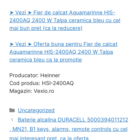
➤ Vezi ➤ Fier de calcat Aquamarinne HIS-
2400AQ 2400 W Talpa ceramica bleu cu cel
mai bun pret (ca la reducere)
➤ Vezi ➤ Oferta buna pentru Fier de calcat
Aquamarinne HIS-2400AQ 2400 W Talpa
ceramica bleu ca la promotie
Producator: Heinner
Cod produs: HSI-2400AQ
Magazin: Vexio.ro
Categories
Uncategorized
Baterie alcalina DURACELL 5000394011212
, MN21, B1 keys, alarms, remote controls cu cel
mai interesant pret, ca la oferta