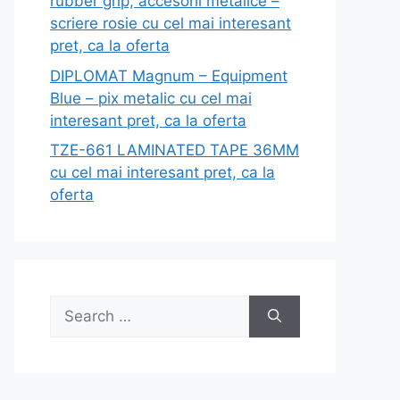
rubber grip, accesorii metalice –
scriere rosie cu cel mai interesant
pret, ca la oferta
DIPLOMAT Magnum – Equipment
Blue – pix metalic cu cel mai
interesant pret, ca la oferta
TZE-661 LAMINATED TAPE 36MM
cu cel mai interesant pret, ca la
oferta
Search
for: