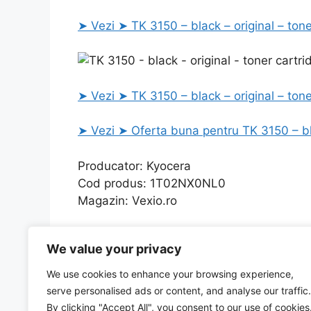
➤ Vezi ➤ TK 3150 – black – original – tone
➤ Vezi ➤ TK 3150 – black – original – tone
➤ Vezi ➤ Oferta buna pentru TK 3150 – bla
Producator: Kyocera
Cod produs: 1T02NX0NL0
Magazin: Vexio.ro
Categories
Uncategorized
We value your privacy
Tastatura QY776AA, cu fir, USB, Neagra cu cel m
Card memorie SANDISK EXTREME microSDHC
We use cookies to enhance your browsing experience,
V30 UHS-I U3 Mobile cu cel mai interesant pret, ca
serve personalised ads or content, and analyse our traffic.
By clicking "Accept All", you consent to our use of cookies