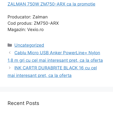
ZALMAN 750W ZM750-ARX ca la promotie
Producator: Zalman
Cod produs: ZM750-ARX
Magazin: Vexio.ro
Categories
Uncategorized
Cablu Micro USB Anker PowerLine+ Nylon
1,8 m gri cu cel mai interesant pret, ca la oferta
INK CARTR DURABRITE BLACK 16 cu cel
mai interesant pret, ca la oferta
Recent Posts