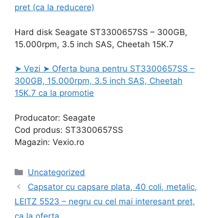
pret (ca la reducere)
Hard disk Seagate ST3300657SS – 300GB,
15.000rpm, 3.5 inch SAS, Cheetah 15K.7
➤ Vezi ➤ Oferta buna pentru ST3300657SS –
300GB, 15.000rpm, 3.5 inch SAS, Cheetah
15K.7 ca la promotie
Producator: Seagate
Cod produs: ST3300657SS
Magazin: Vexio.ro
Categories
Uncategorized
Capsator cu capsare plata, 40 coli, metalic,
LEITZ 5523 – negru cu cel mai interesant pret,
ca la oferta