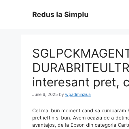
Skip
to
Redus la Simplu
content
SGLPCKMAGEN
DURABRITEULTRA
interesant pret, c
June 6, 2025
by
wpadminziua
Cel mai bun moment cand sa cumpara
pret ieftin si bun. Avem ocazia de a detine
avantajos, de la Epson din categoria Car