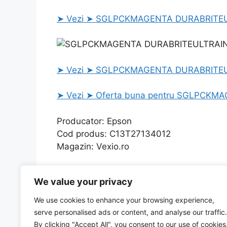
➤ Vezi ➤ SGLPCKMAGENTA DURABRITEULT
➤ Vezi ➤ SGLPCKMAGENTA DURABRITEULTR
➤ Vezi ➤ Oferta buna pentru SGLPCKM
Producator: Epson
Cod produs: C13T27134012
Magazin: Vexio.ro
Categories
Uncategorized
We value your privacy
Capsator cu capsare plata, 30 coli, RAPID F30 –
Anvelopa 225/50R18 99H WINTER SOTTOZERO 3
We use cookies to enhance your browsing experience,
oferta
serve personalised ads or content, and analyse our traffic.
By clicking "Accept All", you consent to our use of cookies