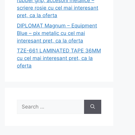
rubber grip, accesorii metalice –
scriere rosie cu cel mai interesant
pret, ca la oferta
DIPLOMAT Magnum – Equipment
Blue – pix metalic cu cel mai
interesant pret, ca la oferta
TZE-661 LAMINATED TAPE 36MM
cu cel mai interesant pret, ca la
oferta
Search
for: