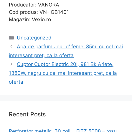
Producator: VANORA
Cod produs: VN- GB1401
Magazin: Vexio.ro
Categories
Uncategorized
Apa de parfum Jour d’ femei 85ml cu cel mai
interesant pret, ca la oferta
Cuptor Cuptor Electric 20l, 981 Bk Ariete,
1380W, negru cu cel mai interesant pret, ca la
oferta
Recent Posts
Perforator metalic, 30 coli, LEITZ 5008 – rosu