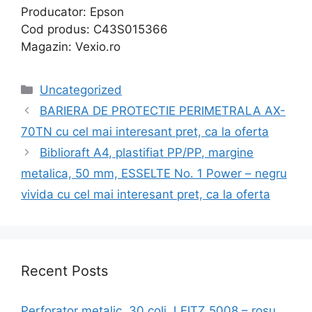
Producator: Epson
Cod produs: C43S015366
Magazin: Vexio.ro
Categories
Uncategorized
BARIERA DE PROTECTIE PERIMETRALA AX-
70TN cu cel mai interesant pret, ca la oferta
Biblioraft A4, plastifiat PP/PP, margine
metalica, 50 mm, ESSELTE No. 1 Power – negru
vivida cu cel mai interesant pret, ca la oferta
Recent Posts
Perforator metalic, 30 coli, LEITZ 5008 – rosu