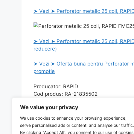
➤ Vezi ➤ Perforator metalic 25 coli, RAPI
➤ Vezi ➤ Perforator metalic 25 coli, RAPID
reducere)
➤ Vezi ➤ Oferta buna pentru Perforator me
promotie
Producator: RAPID
Cod produs: RA-21835502
Magazin: Vexio.ro
We value your privacy
Categories
Uncategorized
We use cookies to enhance your browsing experience,
Anvelopa 185/75R16C 104/102R ROYAL COMMERC
serve personalised ads or content, and analyse our traffic.
Capsator 30 coli, capse 24/6 si 26/6, Office Pr
By clicking "Accept All", you consent to our use of cookies