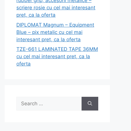
rubber grip, accesorii metalice –
scriere rosie cu cel mai interesant
pret, ca la oferta
DIPLOMAT Magnum – Equipment
Blue – pix metalic cu cel mai
interesant pret, ca la oferta
TZE-661 LAMINATED TAPE 36MM
cu cel mai interesant pret, ca la
oferta
Search
for: