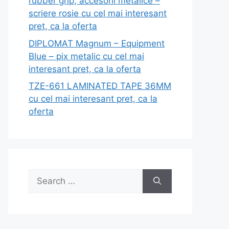
rubber grip, accesorii metalice –
scriere rosie cu cel mai interesant
pret, ca la oferta
DIPLOMAT Magnum – Equipment
Blue – pix metalic cu cel mai
interesant pret, ca la oferta
TZE-661 LAMINATED TAPE 36MM
cu cel mai interesant pret, ca la
oferta
Search
for: