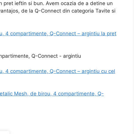
 pret ieftin si bun. Avem ocazia de a detine un
avantajos, de la Q-Connect din categoria Tavite si
u, 4 compartimente, Q-Connect – argintiu la pret
u, 4 compartimente, Q-Connect – argintiu cu cel
etalic Mesh, de birou, 4 compartimente, Q-