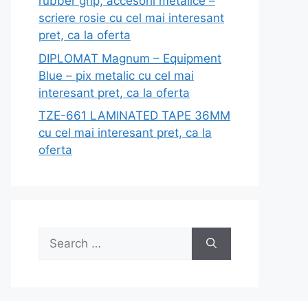
rubber grip, accesorii metalice –
scriere rosie cu cel mai interesant
pret, ca la oferta
DIPLOMAT Magnum – Equipment
Blue – pix metalic cu cel mai
interesant pret, ca la oferta
TZE-661 LAMINATED TAPE 36MM
cu cel mai interesant pret, ca la
oferta
Search
for: