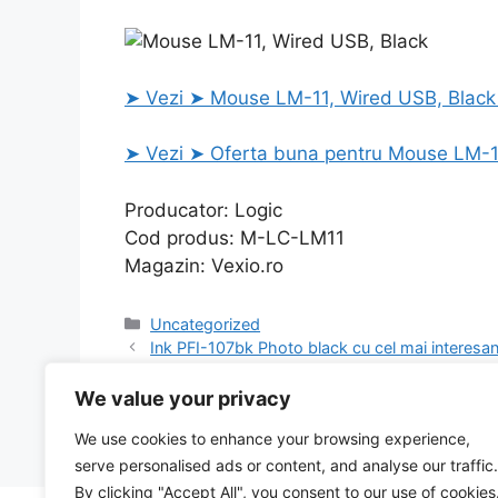
➤ Vezi ➤ Mouse LM-11, Wired USB, Black c
➤ Vezi ➤ Oferta buna pentru Mouse LM-11
Producator: Logic
Cod produs: M-LC-LM11
Magazin: Vexio.ro
Categories
Uncategorized
Ink PFI-107bk Photo black cu cel mai interesant
Capse RAPID 140/14, 2000 buc/cutie – pentru pi
oferta
We value your privacy
We use cookies to enhance your browsing experience,
serve personalised ads or content, and analyse our traffic.
By clicking "Accept All", you consent to our use of cookies