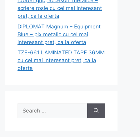
rubber grip, accesorii metalice –
scriere rosie cu cel mai interesant
pret, ca la oferta
DIPLOMAT Magnum – Equipment
Blue – pix metalic cu cel mai
interesant pret, ca la oferta
TZE-661 LAMINATED TAPE 36MM
cu cel mai interesant pret, ca la
oferta
Search
for: