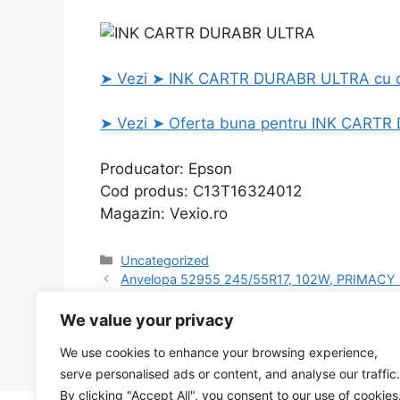
➤ Vezi ➤ INK CARTR DURABR ULTRA cu cel
➤ Vezi ➤ Oferta buna pentru INK CARTR
Producator: Epson
Cod produs: C13T16324012
Magazin: Vexio.ro
Categories
Uncategorized
Anvelopa 52955 245/55R17, 102W, PRIMACY 3 
pret, ca la oferta
Perforator 30 coli, RAPID FC30 – albastru desch
We value your privacy
We use cookies to enhance your browsing experience,
serve personalised ads or content, and analyse our traffic.
By clicking "Accept All", you consent to our use of cookies