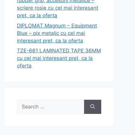
rubber grip, accesorii metalice –
scriere rosie cu cel mai interesant
pret, ca la oferta
DIPLOMAT Magnum – Equipment
Blue – pix metalic cu cel mai
interesant pret, ca la oferta
TZE-661 LAMINATED TAPE 36MM
cu cel mai interesant pret, ca la
oferta
Search
for: