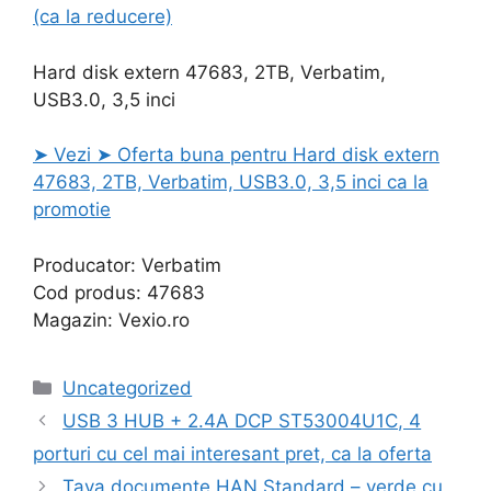
(ca la reducere)
Hard disk extern 47683, 2TB, Verbatim,
USB3.0, 3,5 inci
➤ Vezi ➤ Oferta buna pentru Hard disk extern
47683, 2TB, Verbatim, USB3.0, 3,5 inci ca la
promotie
Producator: Verbatim
Cod produs: 47683
Magazin: Vexio.ro
Categories
Uncategorized
USB 3 HUB + 2.4A DCP ST53004U1C, 4
porturi cu cel mai interesant pret, ca la oferta
Tava documente HAN Standard – verde cu