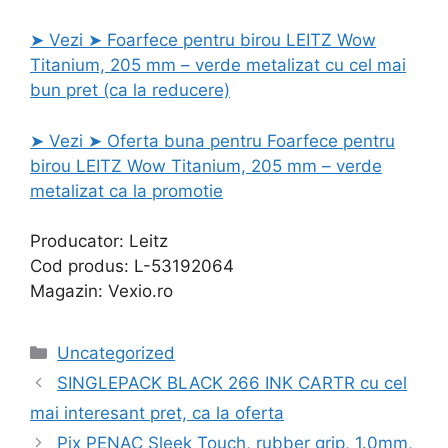
➤ Vezi ➤ Foarfece pentru birou LEITZ Wow
Titanium, 205 mm – verde metalizat cu cel mai
bun pret (ca la reducere)
➤ Vezi ➤ Oferta buna pentru Foarfece pentru
birou LEITZ Wow Titanium, 205 mm – verde
metalizat ca la promotie
Producator: Leitz
Cod produs: L-53192064
Magazin: Vexio.ro
Categories
Uncategorized
SINGLEPACK BLACK 266 INK CARTR cu cel
mai interesant pret, ca la oferta
Pix PENAC Sleek Touch, rubber grip, 1.0mm,