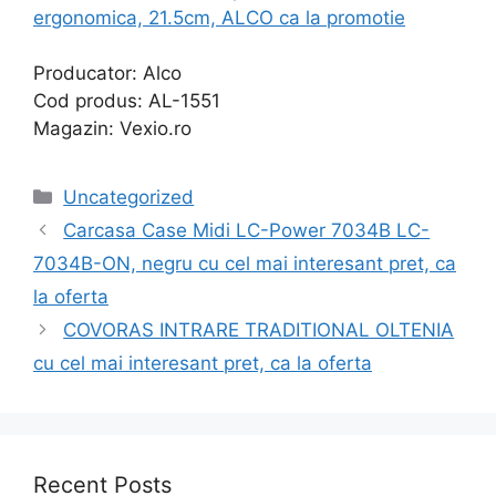
ergonomica, 21.5cm, ALCO ca la promotie
Producator: Alco
Cod produs: AL-1551
Magazin: Vexio.ro
Categories
Uncategorized
Carcasa Case Midi LC-Power 7034B LC-
7034B-ON, negru cu cel mai interesant pret, ca
la oferta
COVORAS INTRARE TRADITIONAL OLTENIA
cu cel mai interesant pret, ca la oferta
Recent Posts