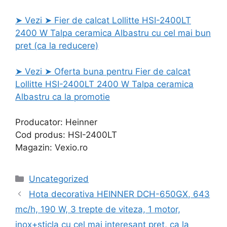
➤ Vezi ➤ Fier de calcat Lollitte HSI-2400LT
2400 W Talpa ceramica Albastru cu cel mai bun
pret (ca la reducere)
➤ Vezi ➤ Oferta buna pentru Fier de calcat
Lollitte HSI-2400LT 2400 W Talpa ceramica
Albastru ca la promotie
Producator: Heinner
Cod produs: HSI-2400LT
Magazin: Vexio.ro
Categories
Uncategorized
Hota decorativa HEINNER DCH-650GX, 643
mc/h, 190 W, 3 trepte de viteza, 1 motor,
inox+sticla cu cel mai interesant pret, ca la