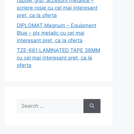
rubber grip, accesorii metalice –
scriere rosie cu cel mai interesant
pret, ca la oferta
DIPLOMAT Magnum – Equipment
Blue – pix metalic cu cel mai
interesant pret, ca la oferta
TZE-661 LAMINATED TAPE 36MM
cu cel mai interesant pret, ca la
oferta
Search
for: