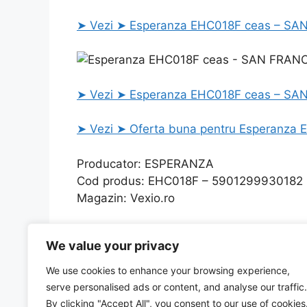
➤ Vezi ➤ Esperanza EHC018F ceas – SAN
➤ Vezi ➤ Esperanza EHC018F ceas – SAN 
➤ Vezi ➤ Oferta buna pentru Esperanza
Producator: ESPERANZA
Cod produs: EHC018F – 5901299930182
Magazin: Vexio.ro
Categories
Uncategorized
We value your privacy
Tastatura OK-05 USB cu cel mai interesant pret,
Anvelopa 235/55R19 101V SCORPION VERDE PJ 
We use cookies to enhance your browsing experience,
oferta
serve personalised ads or content, and analyse our traffic.
By clicking "Accept All", you consent to our use of cookies