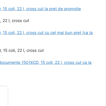
5 coli, 22 l, cross cut la pret de promotie
 coli, 22 l, cross cut cu cel mai bun pret (ca la
5 coli, 22 l, cross cut
ocumente 1501XCD, 15 coli, 22 l, cross cut ca la