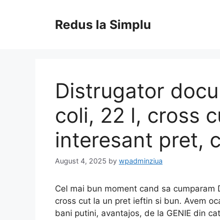
Skip
to
Redus la Simplu
content
Distrugator doc
coli, 22 l, cross 
interesant pret, c
August 4, 2025
by
wpadminziua
Cel mai bun moment cand sa cumparam Dis
cross cut la un pret ieftin si bun. Avem o
bani putini, avantajos, de la GENIE din c