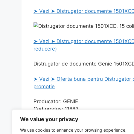
➤ Vezi ➤ Distrugator documente 1501XCD, 1
➤ Vezi ➤ Distrugator documente 1501XCD, 15
reducere)
Distrugator de documente Genie 1501XCD, 1
➤ Vezi ➤ Oferta buna pentru Distrugator d
promotie
Producator: GENIE
Cod produs: 11883
Magazin: Vexio.ro
We value your privacy
We use cookies to enhance your browsing experience,
Categories
Uncategorized