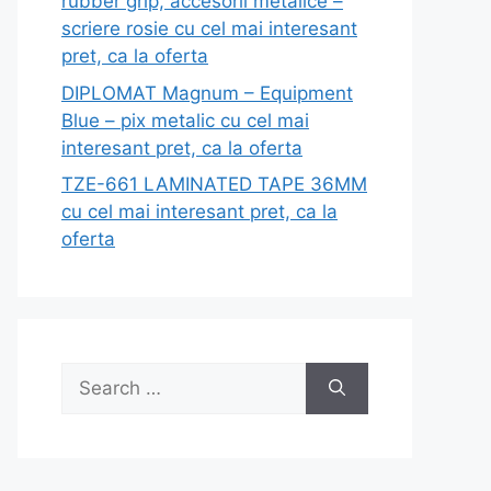
rubber grip, accesorii metalice –
scriere rosie cu cel mai interesant
pret, ca la oferta
DIPLOMAT Magnum – Equipment
Blue – pix metalic cu cel mai
interesant pret, ca la oferta
TZE-661 LAMINATED TAPE 36MM
cu cel mai interesant pret, ca la
oferta
Search
for: