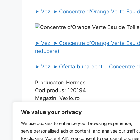
➤ Vezi ➤ Concentre d’Orange Verte Eau de
➤ Vezi ➤ Concentre d’Orange Verte Eau de
reducere)
➤ Vezi ➤ Oferta buna pentru Concentre d’
Producator: Hermes
Cod produs: 120194
Magazin: Vexio.ro
We value your privacy
Categories
Uncategorized
Cantar de bucatarie CANTAR BUCATARIE STICLA 
We use cookies to enhance your browsing experience,
SLIM PASSIVE HUB U3HUB404, 4 porturi, negru c
serve personalised ads or content, and analyse our traffic.
By clicking "Accept All", you consent to our use of cookies