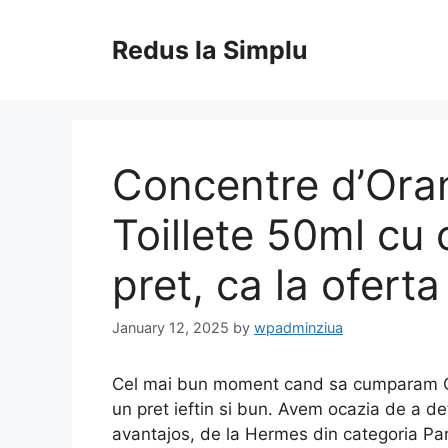
Skip
to
Redus la Simplu
content
Concentre d’Ora
Toillete 50ml cu 
pret, ca la oferta
January 12, 2025
by
wpadminziua
Cel mai bun moment cand sa cumparam Co
un pret ieftin si bun. Avem ocazia de a det
avantajos, de la Hermes din categoria Pa