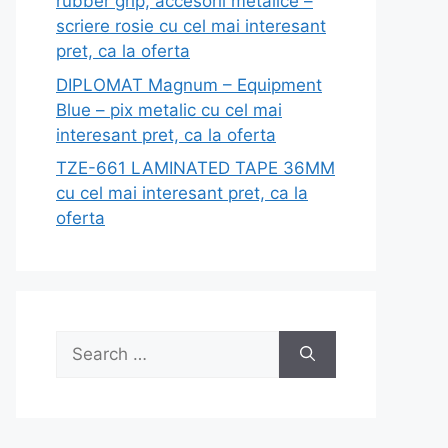
rubber grip, accesorii metalice –
scriere rosie cu cel mai interesant
pret, ca la oferta
DIPLOMAT Magnum – Equipment
Blue – pix metalic cu cel mai
interesant pret, ca la oferta
TZE-661 LAMINATED TAPE 36MM
cu cel mai interesant pret, ca la
oferta
Search
for: