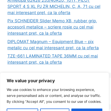
Anvelopa 62426 255/40R20, 101Y, PILOT
SPORT 4 S XL PJ ZR MICHELIN, C, A, 71 cu cel
mai interesant pret, ca la oferta
Pix SCHNEIDER Slider Memo XB, rubber grip,
accesorii metalice – scriere rosie cu cel mai
interesant pret, ca la oferta
DIPLOMAT Magnum – Equipment Blue – pix
metalic cu cel mai interesant pret, ca la oferta
TZE-661 LAMINATED TAPE 36MM cu cel mai
interesant pret, ca la oferta
We value your privacy
Search
We use cookies to enhance your browsing experience,
for:
serve personalised ads or content, and analyse our traffic.
By clicking "Accept All", you consent to our use of cookies.