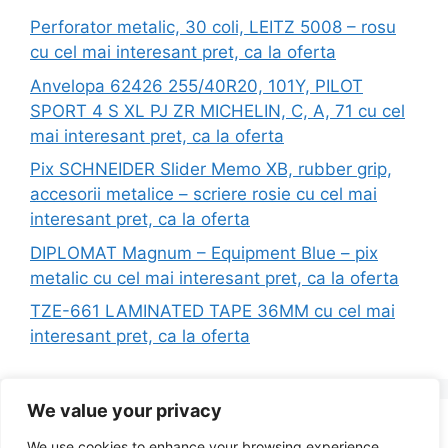
Perforator metalic, 30 coli, LEITZ 5008 – rosu
cu cel mai interesant pret, ca la oferta
Anvelopa 62426 255/40R20, 101Y, PILOT
SPORT 4 S XL PJ ZR MICHELIN, C, A, 71 cu cel
mai interesant pret, ca la oferta
Pix SCHNEIDER Slider Memo XB, rubber grip,
accesorii metalice – scriere rosie cu cel mai
interesant pret, ca la oferta
DIPLOMAT Magnum – Equipment Blue – pix
metalic cu cel mai interesant pret, ca la oferta
TZE-661 LAMINATED TAPE 36MM cu cel mai
interesant pret, ca la oferta
We value your privacy
Search
We use cookies to enhance your browsing experience,