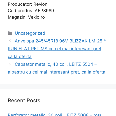
Producator: Revlon
Cod produs: AEP8989
Magazin: Vexio.ro
Categories
Uncategorized
Anvelopa 245/45R18 96V BLIZZAK LM-25 *
RUN FLAT RFT MS cu cel mai interesant pret,
ca la oferta
Capsator metalic, 40 coli, LEITZ 5504 –
albastru cu cel mai interesant pret, ca la oferta
Recent Posts
Perforator metalic, 30 coli, LEITZ 5008 – rosu