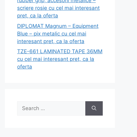
rubber grip, accesorii metalice –
scriere rosie cu cel mai interesant
pret, ca la oferta
DIPLOMAT Magnum – Equipment
Blue – pix metalic cu cel mai
interesant pret, ca la oferta
TZE-661 LAMINATED TAPE 36MM
cu cel mai interesant pret, ca la
oferta
Search
for: