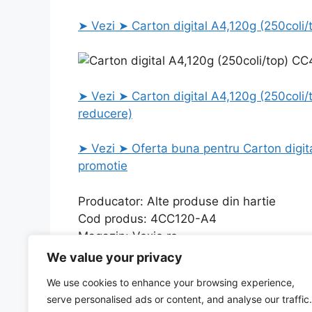
➤ Vezi ➤ Carton digital A4,120g (250coli/
➤ Vezi ➤ Carton digital A4,120g (250coli/
reducere)
➤ Vezi ➤ Oferta buna pentru Carton digit
promotie
Producator: Alte produse din hartie
Cod produs: 4CC120-A4
Magazin: Vexio.ro
We value your privacy
Categories
Uncategorized
We use cookies to enhance your browsing experience,
CLARIA HOME INK YELLOW 18 cu cel mai interes
serve personalised ads or content, and analyse our traffic.
Capsator de mana, 30 coli, capse 24/6, 26/6, 