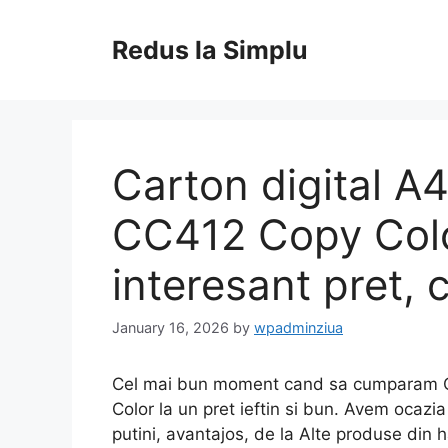
Skip
to
Redus la Simplu
content
Carton digital A4
CC412 Copy Colo
interesant pret, c
January 16, 2026
by
wpadminziua
Cel mai bun moment cand sa cumparam Ca
Color la un pret ieftin si bun. Avem ocazi
putini, avantajos, de la Alte produse din h