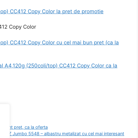
top) CC412 Copy Color la pret de promotie
top) CC412 Copy Color cu cel mai bun pret (ca la
al A4,120g (250coli/top) CC412 Copy Color ca la
ant pret, ca la oferta
LEITZ Jumbo 5548 – albastru metalizat cu cel mai interesant