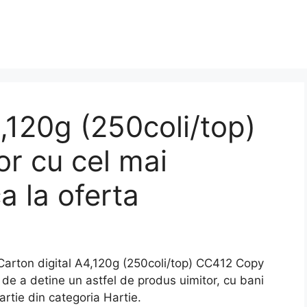
,120g (250coli/top)
r cu cel mai
a la oferta
rton digital A4,120g (250coli/top) CC412 Copy
a de a detine un astfel de produs uimitor, cu bani
artie din categoria Hartie.