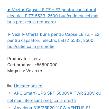
➤ Vezi ➤ Capse LEITZ – E2 pentru capsatorul
electric LEITZ 5533, 2500 buc/cutie cu cel mai
bun pret (ca la reducere)
➤ Vezi ➤ Oferta buna pentru Capse LEITZ – E2
pentru capsatorul electric LEITZ 5533, 2500
buc/cutie ca la promotie
Producator: Leitz
Cod produs: L-55690000
Magazin: Vexio.ro
Categories
Uncategorized
APC Smart-UPS SRT 5000VA TWR 230V cu
cel mai interesant pret, ca la oferta
Anvelopa 315/35R20 110W VENTUS S1