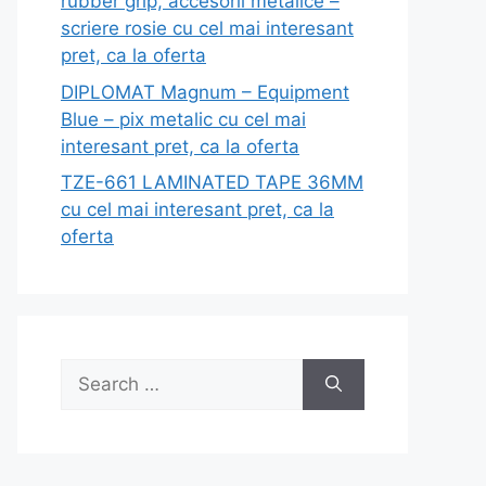
rubber grip, accesorii metalice –
scriere rosie cu cel mai interesant
pret, ca la oferta
DIPLOMAT Magnum – Equipment
Blue – pix metalic cu cel mai
interesant pret, ca la oferta
TZE-661 LAMINATED TAPE 36MM
cu cel mai interesant pret, ca la
oferta
Search
for: