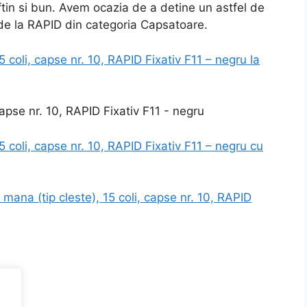
eftin si bun. Avem ocazia de a detine un astfel de
 de la RAPID din categoria Capsatoare.
 coli, capse nr. 10, RAPID Fixativ F11 – negru la
 coli, capse nr. 10, RAPID Fixativ F11 – negru cu
ana (tip cleste), 15 coli, capse nr. 10, RAPID