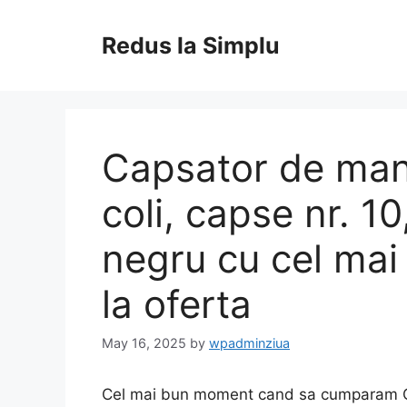
Skip
to
Redus la Simplu
content
Capsator de mana
coli, capse nr. 1
negru cu cel mai 
la oferta
May 16, 2025
by
wpadminziua
Cel mai bun moment cand sa cumparam Caps