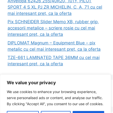
Anvelopa 62426 255/40R20, 101Y, PILOT
SPORT 4 S XL PJ ZR MICHELIN, C, A, 71 cu cel
mai interesant pret, ca la oferta
Pix SCHNEIDER Slider Memo XB, rubber grip,
accesorii metalice – scriere rosie cu cel mai
interesant pret, ca la oferta
DIPLOMAT Magnum – Equipment Blue – pix
metalic cu cel mai interesant pret, ca la oferta
TZE-661 LAMINATED TAPE 36MM cu cel mai
interesant pret, ca la oferta
We value your privacy
Search
We use cookies to enhance your browsing experience,
for:
serve personalised ads or content, and analyse our traffic.
By clicking "Accept All", you consent to our use of cookies.