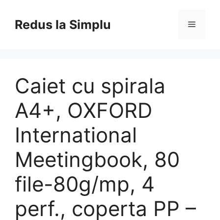
Skip
to
Redus la Simplu
Menu
content
Caiet cu spirala
A4+, OXFORD
International
Meetingbook, 80
file-80g/mp, 4
perf., coperta PP –