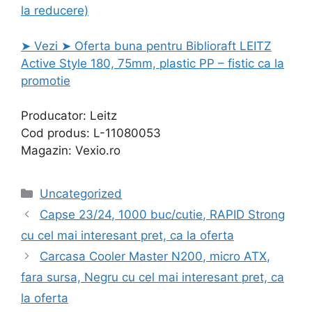
la reducere)
➤ Vezi ➤ Oferta buna pentru Biblioraft LEITZ
Active Style 180, 75mm, plastic PP – fistic ca la
promotie
Producator: Leitz
Cod produs: L-11080053
Magazin: Vexio.ro
Categories
Uncategorized
Capse 23/24, 1000 buc/cutie, RAPID Strong
cu cel mai interesant pret, ca la oferta
Carcasa Cooler Master N200, micro ATX,
fara sursa, Negru cu cel mai interesant pret, ca
la oferta