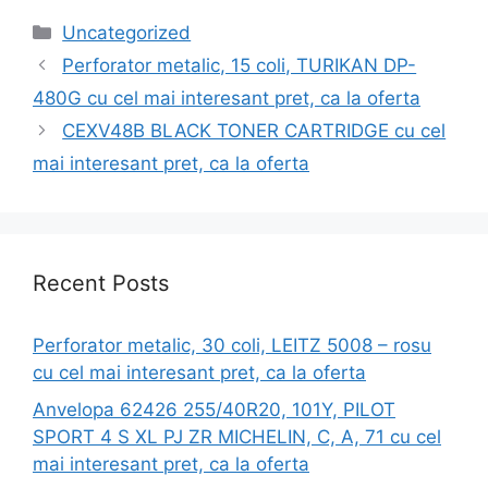
Categories
Uncategorized
Perforator metalic, 15 coli, TURIKAN DP-
480G cu cel mai interesant pret, ca la oferta
CEXV48B BLACK TONER CARTRIDGE cu cel
mai interesant pret, ca la oferta
Recent Posts
Perforator metalic, 30 coli, LEITZ 5008 – rosu
cu cel mai interesant pret, ca la oferta
Anvelopa 62426 255/40R20, 101Y, PILOT
SPORT 4 S XL PJ ZR MICHELIN, C, A, 71 cu cel
mai interesant pret, ca la oferta