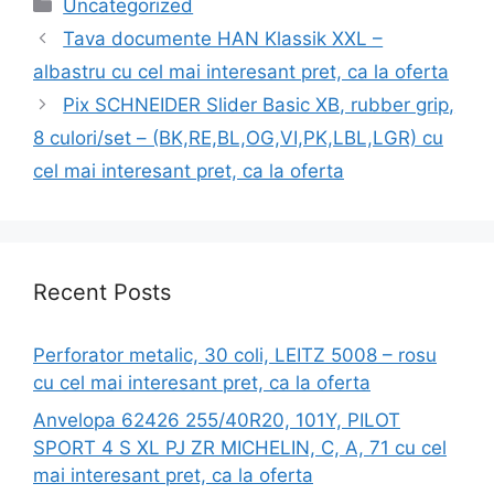
Categories
Uncategorized
Tava documente HAN Klassik XXL –
albastru cu cel mai interesant pret, ca la oferta
Pix SCHNEIDER Slider Basic XB, rubber grip,
8 culori/set – (BK,RE,BL,OG,VI,PK,LBL,LGR) cu
cel mai interesant pret, ca la oferta
Recent Posts
Perforator metalic, 30 coli, LEITZ 5008 – rosu
cu cel mai interesant pret, ca la oferta
Anvelopa 62426 255/40R20, 101Y, PILOT
SPORT 4 S XL PJ ZR MICHELIN, C, A, 71 cu cel
mai interesant pret, ca la oferta