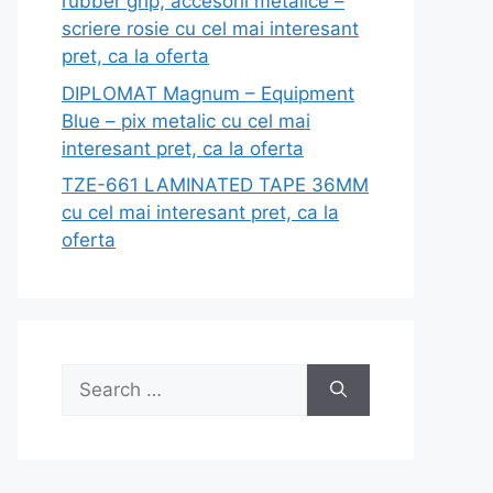
rubber grip, accesorii metalice –
scriere rosie cu cel mai interesant
pret, ca la oferta
DIPLOMAT Magnum – Equipment
Blue – pix metalic cu cel mai
interesant pret, ca la oferta
TZE-661 LAMINATED TAPE 36MM
cu cel mai interesant pret, ca la
oferta
Search
for: