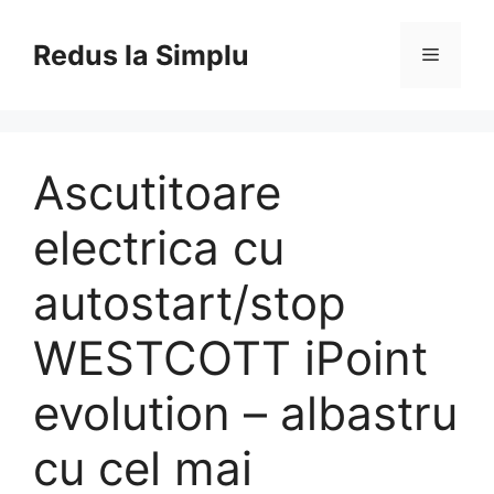
Skip
to
Redus la Simplu
Menu
content
Ascutitoare
electrica cu
autostart/stop
WESTCOTT iPoint
evolution – albastru
cu cel mai