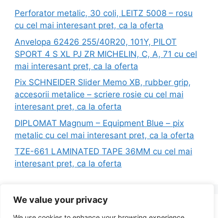
Perforator metalic, 30 coli, LEITZ 5008 – rosu
cu cel mai interesant pret, ca la oferta
Anvelopa 62426 255/40R20, 101Y, PILOT
SPORT 4 S XL PJ ZR MICHELIN, C, A, 71 cu cel
mai interesant pret, ca la oferta
Pix SCHNEIDER Slider Memo XB, rubber grip,
accesorii metalice – scriere rosie cu cel mai
interesant pret, ca la oferta
DIPLOMAT Magnum – Equipment Blue – pix
metalic cu cel mai interesant pret, ca la oferta
TZE-661 LAMINATED TAPE 36MM cu cel mai
interesant pret, ca la oferta
We value your privacy
Search
We use cookies to enhance your browsing experience,