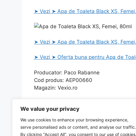
➤ Vezi ➤ Apa de Toaleta Black XS, Femei,
➤ Vezi ➤ Apa de Toaleta Black XS, Femei,
➤ Vezi ➤ Oferta buna pentru Apa de Toale
Producator: Paco Rabanne
Cod produs: AEP00660
Magazin: Vexio.ro
Categories
Uncategorized
We value your privacy
Capsator metalic 40 coli, capse 26/6, Office Pr
SURUBURI MONTAJ PLATE NEGRE 4.2X16MM, 1000
We use cookies to enhance your browsing experience,
serve personalised ads or content, and analyse our traffic.
By clicking "Accept All", you consent to our use of cookies