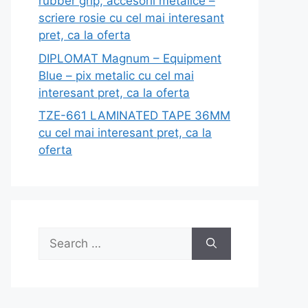
rubber grip, accesorii metalice –
scriere rosie cu cel mai interesant
pret, ca la oferta
DIPLOMAT Magnum – Equipment
Blue – pix metalic cu cel mai
interesant pret, ca la oferta
TZE-661 LAMINATED TAPE 36MM
cu cel mai interesant pret, ca la
oferta
Search
for: