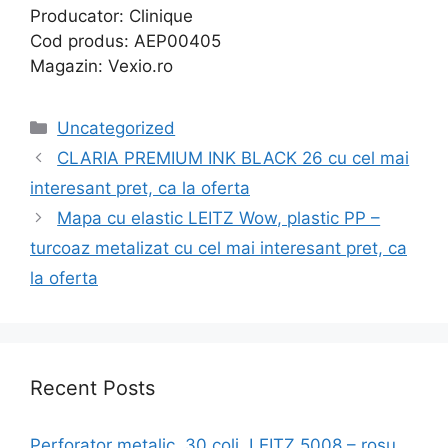
Producator: Clinique
Cod produs: AEP00405
Magazin: Vexio.ro
Categories
Uncategorized
CLARIA PREMIUM INK BLACK 26 cu cel mai
interesant pret, ca la oferta
Mapa cu elastic LEITZ Wow, plastic PP –
turcoaz metalizat cu cel mai interesant pret, ca
la oferta
Recent Posts
Perforator metalic, 30 coli, LEITZ 5008 – rosu