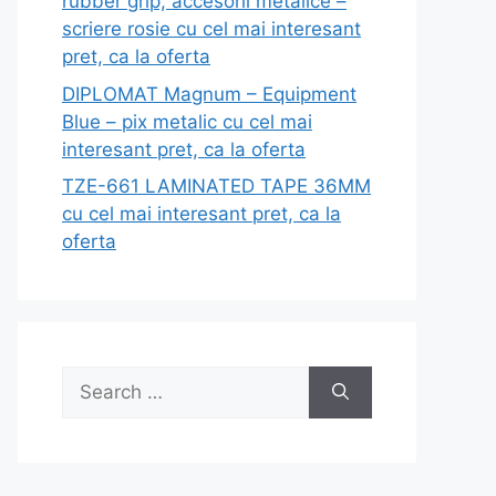
rubber grip, accesorii metalice –
scriere rosie cu cel mai interesant
pret, ca la oferta
DIPLOMAT Magnum – Equipment
Blue – pix metalic cu cel mai
interesant pret, ca la oferta
TZE-661 LAMINATED TAPE 36MM
cu cel mai interesant pret, ca la
oferta
Search
for: