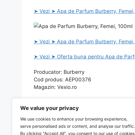
➤ Vezi ➤ Apa de Parfum Burberry, Femei,
➤ Vezi ➤ Apa de Parfum Burberry, Femei, 
➤ Vezi ➤ Oferta buna pentru Apa de Parf
Producator: Burberry
Cod produs: AEP00376
Magazin: Vexio.ro
Categories
Uncategorized
We value your privacy
Toner FS-C5400DN galben cu cel mai interesant
Carioca super lavabila, varf subtire 2.6mm, 12 
We use cookies to enhance your browsing experience,
oferta
serve personalised ads or content, and analyse our traffic.
By clicking "Accept All", you consent to our use of cookies