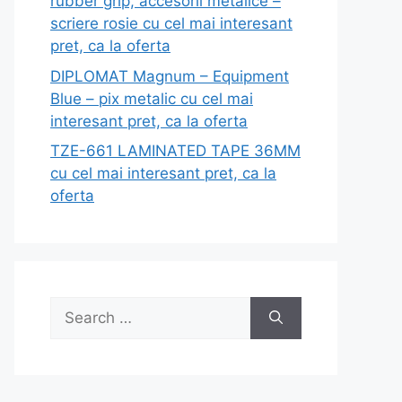
rubber grip, accesorii metalice –
scriere rosie cu cel mai interesant
pret, ca la oferta
DIPLOMAT Magnum – Equipment
Blue – pix metalic cu cel mai
interesant pret, ca la oferta
TZE-661 LAMINATED TAPE 36MM
cu cel mai interesant pret, ca la
oferta
Search
for: