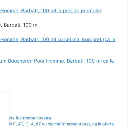
Homme, Barbati, 100 ml la pret de promotie
omme, Barbati, 100 ml cu cel mai bun pret (ca la
fum Boucheron Pour Homme, Barbati, 100 ml ca la
icrounde fac treaba noastra
RUN FLAT, C, A, 67 cu cel mai interesant pret, ca la oferta
.