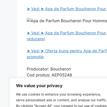
➤ Vezi ➤ Apa de Parfum Boucheron Pour 
➤ Vezi ➤ Apa de Parfum Boucheron Pour H
reducere)
➤ Vezi ➤ Oferta buna pentru Apa de Par
promotie
Producator: Boucheron
Cod produs: AEP05248
Magazin: Vexio.ro
We value your privacy
Categories
Uncategorized
We use cookies to enhance your browsing experience,
Frumusetea vietii atunci cand cuptoarele cu m
serve personalised ads or content, and analyse our traffic.
Anvelopa 63709, 275/40R19, 101Y, P ZERO- r-f 
By clicking "Accept All", you consent to our use of cookies