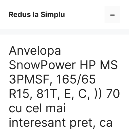
Skip
to
Redus la Simplu
Menu
content
Anvelopa
SnowPower HP MS
3PMSF, 165/65
R15, 81T, E, C, )) 70
cu cel mai
interesant pret, ca