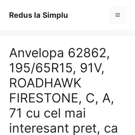
Skip
to
Redus la Simplu
Menu
content
Anvelopa 62862,
195/65R15, 91V,
ROADHAWK
FIRESTONE, C, A,
71 cu cel mai
interesant pret, ca