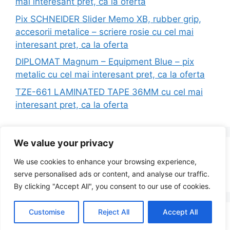
mai interesant pret, ca la oferta
Pix SCHNEIDER Slider Memo XB, rubber grip,
accesorii metalice – scriere rosie cu cel mai
interesant pret, ca la oferta
DIPLOMAT Magnum – Equipment Blue – pix
metalic cu cel mai interesant pret, ca la oferta
TZE-661 LAMINATED TAPE 36MM cu cel mai
interesant pret, ca la oferta
We value your privacy
Search
We use cookies to enhance your browsing experience,
for:
serve personalised ads or content, and analyse our traffic.
By clicking "Accept All", you consent to our use of cookies.
Customise
Reject All
Accept All
© 2026 Redus la Simplu
• Built with
GeneratePress