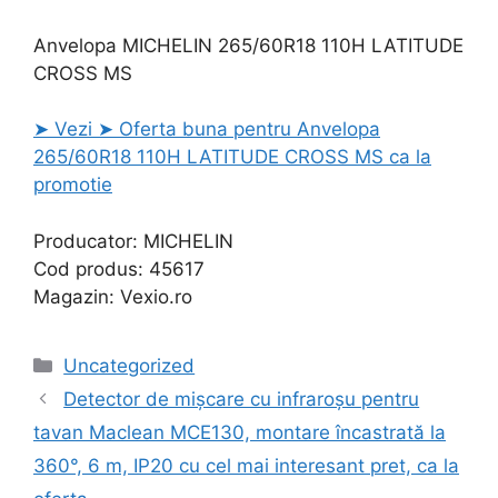
Anvelopa MICHELIN 265/60R18 110H LATITUDE
CROSS MS
➤ Vezi ➤ Oferta buna pentru Anvelopa
265/60R18 110H LATITUDE CROSS MS ca la
promotie
Producator: MICHELIN
Cod produs: 45617
Magazin: Vexio.ro
Categories
Uncategorized
Detector de mișcare cu infraroșu pentru
tavan Maclean MCE130, montare încastrată la
360°, 6 m, IP20 cu cel mai interesant pret, ca la