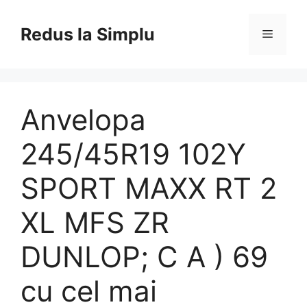
Skip
to
Redus la Simplu
Menu
content
Anvelopa
245/45R19 102Y
SPORT MAXX RT 2
XL MFS ZR
DUNLOP; C A ) 69
cu cel mai