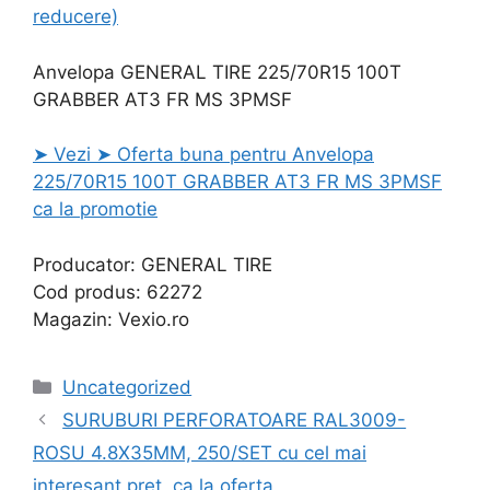
reducere)
Anvelopa GENERAL TIRE 225/70R15 100T
GRABBER AT3 FR MS 3PMSF
➤ Vezi ➤ Oferta buna pentru Anvelopa
225/70R15 100T GRABBER AT3 FR MS 3PMSF
ca la promotie
Producator: GENERAL TIRE
Cod produs: 62272
Magazin: Vexio.ro
Categories
Uncategorized
SURUBURI PERFORATOARE RAL3009-
ROSU 4.8X35MM, 250/SET cu cel mai
interesant pret, ca la oferta