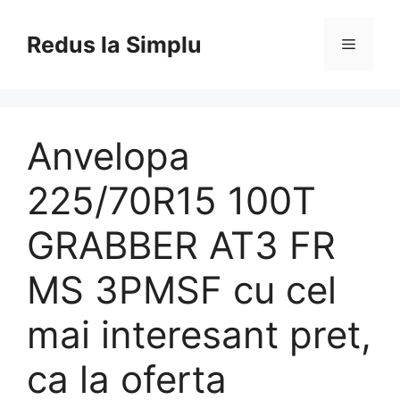
Skip
to
Redus la Simplu
Menu
content
Anvelopa
225/70R15 100T
GRABBER AT3 FR
MS 3PMSF cu cel
mai interesant pret,
ca la oferta