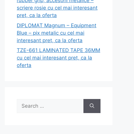
rubber grip, accesorii metalice –
scriere rosie cu cel mai interesant
pret, ca la oferta
DIPLOMAT Magnum – Equipment
Blue – pix metalic cu cel mai
interesant pret, ca la oferta
TZE-661 LAMINATED TAPE 36MM
cu cel mai interesant pret, ca la
oferta
Search
for: