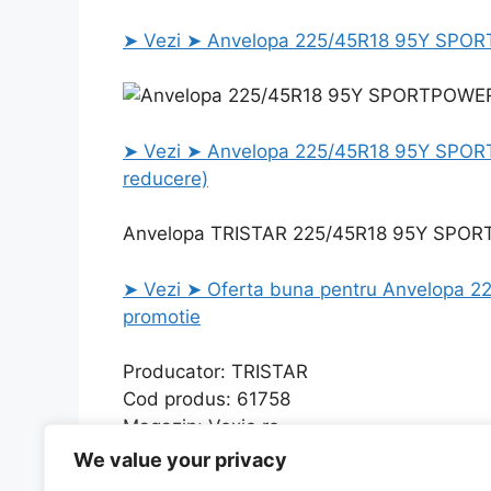
➤ Vezi ➤ Anvelopa 225/45R18 95Y SPORT
➤ Vezi ➤ Anvelopa 225/45R18 95Y SPORTP
reducere)
Anvelopa TRISTAR 225/45R18 95Y SPOR
➤ Vezi ➤ Oferta buna pentru Anvelopa 
promotie
Producator: TRISTAR
Cod produs: 61758
Magazin: Vexio.ro
We value your privacy
Categories
Uncategorized