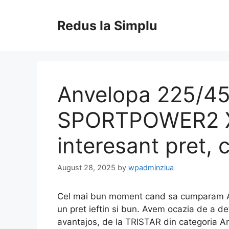
Skip
to
Redus la Simplu
content
Anvelopa 225/4
SPORTPOWER2 XL
interesant pret, c
August 28, 2025
by
wpadminziua
Cel mai bun moment cand sa cumparam 
un pret ieftin si bun. Avem ocazia de a det
avantajos, de la TRISTAR din categoria A