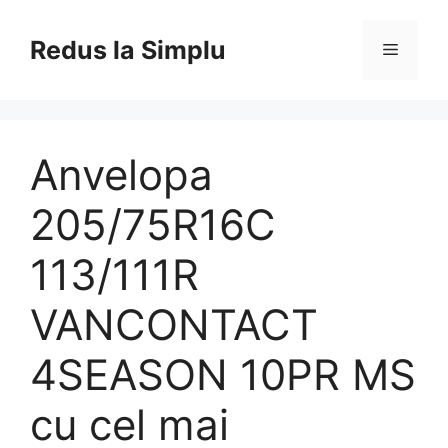
Skip
to
Redus la Simplu
Menu
content
Anvelopa
205/75R16C
113/111R
VANCONTACT
4SEASON 10PR MS
cu cel mai